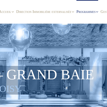
Accueil
Direction Immobilière externalisée
Programmes
Ges
– GRAND BAIE
OISY