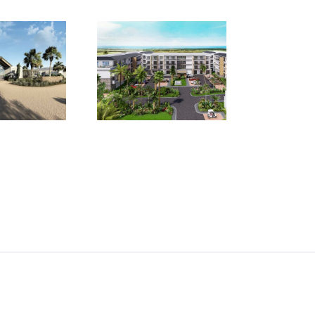
le Maurice – Le
maine de Grand
aie – Résidence
sénior