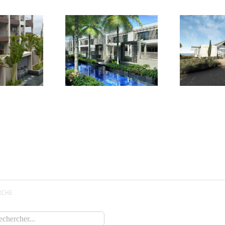
I
Iles Caimans –
 Maurice – Plage
Do
Grand – Little –
 Merville – AO
B
Brac
RCHE
cher: