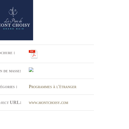
chure :
n de masse:
égories :
Programmes à l'étranger
ject URL:
www.montchoisy.com